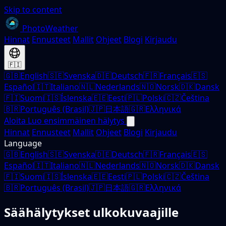
Skip to content
PhotoWeather
Hinnat
Ennusteet
Mallit
Ohjeet
Blogi
Kirjaudu
🇫🇮
🇬🇧
English
🇸🇪
Svenska
🇩🇪
Deutsch
🇫🇷
Français
🇪🇸
Español
🇮🇹
Italiano
🇳🇱
Nederlands
🇳🇴
Norsk
🇩🇰
Dansk
🇫🇮
Suomi
🇮🇸
Íslenska
🇪🇪
Eesti
🇵🇱
Polski
🇨🇿
Čeština
🇧🇷
Português (Brasil)
🇯🇵
日本語
🇬🇷
Ελληνικά
Aloita
Luo ensimmäinen hälytys
Hinnat
Ennusteet
Mallit
Ohjeet
Blogi
Kirjaudu
Language
🇬🇧
English
🇸🇪
Svenska
🇩🇪
Deutsch
🇫🇷
Français
🇪🇸
Español
🇮🇹
Italiano
🇳🇱
Nederlands
🇳🇴
Norsk
🇩🇰
Dansk
🇫🇮
Suomi
🇮🇸
Íslenska
🇪🇪
Eesti
🇵🇱
Polski
🇨🇿
Čeština
🇧🇷
Português (Brasil)
🇯🇵
日本語
🇬🇷
Ελληνικά
Säähälytykset
ulkokuvaajille