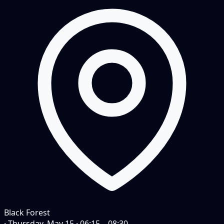
Black Forest
·
Thursday, May 15
·
06:15 – 08:30