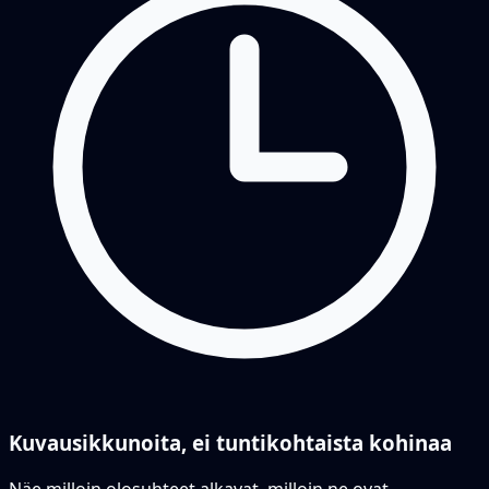
Kuvausikkunoita, ei tuntikohtaista kohinaa
Näe milloin olosuhteet alkavat, milloin ne ovat