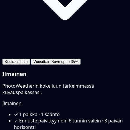
Kuukausittain
Vuosittain
Save up to 35%
Ilmainen
PhotoWeatherin kokeiluun tärkeimmässä
kuvauspaikassasi.
Ilmainen
✓
1 paikka · 1 sääntö
✓
Ennuste päivittyy noin 6 tunnin välein · 3 päivän
horisontti