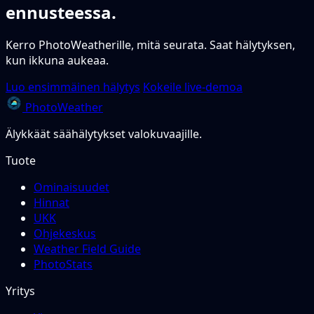
ennusteessa.
Kerro PhotoWeatherille, mitä seurata. Saat hälytyksen,
kun ikkuna aukeaa.
Luo ensimmäinen hälytys
Kokeile live-demoa
PhotoWeather
Älykkäät säähälytykset valokuvaajille.
Tuote
Ominaisuudet
Hinnat
UKK
Ohjekeskus
Weather Field Guide
PhotoStats
Yritys