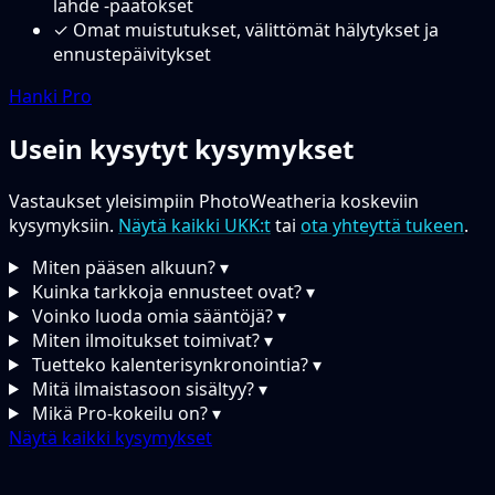
lähde -päätökset
✓
Omat muistutukset, välittömät hälytykset ja
ennustepäivitykset
Hanki Pro
Usein kysytyt kysymykset
Vastaukset yleisimpiin PhotoWeatheria koskeviin
kysymyksiin.
Näytä kaikki UKK:t
tai
ota yhteyttä tukeen
.
Miten pääsen alkuun?
▾
Kuinka tarkkoja ennusteet ovat?
▾
Voinko luoda omia sääntöjä?
▾
Miten ilmoitukset toimivat?
▾
Tuetteko kalenterisynkronointia?
▾
Mitä ilmaistasoon sisältyy?
▾
Mikä Pro-kokeilu on?
▾
Näytä kaikki kysymykset