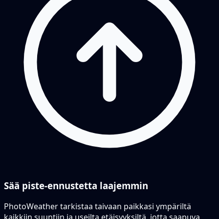
Sää piste-ennustetta laajemmin
PhotoWeather tarkistaa taivaan paikkasi ympäriltä
kaikkiin suuntiin ja useilta etäisyyksiltä, jotta saapuva