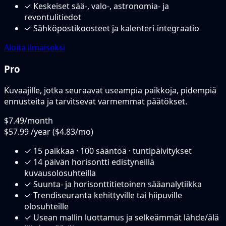
✓
Keskeiset sää-, valo-, astronomia- ja
revontulitiedot
✓
Sähköpostikoosteet ja kalenteri-integraatio
Aloita ilmaiseksi
Pro
Kuvaajille, jotka seuraavat useampia paikkoja, pidempiä
ennusteita ja tarvitsevat varmemmat päätökset.
$7.49
/month
$57.99
/year
($4.83/mo)
✓
15 paikkaa · 100 sääntöä · tuntipäivitykset
✓
14 päivän horisontti edistyneillä
kuvausolosuhteilla
✓
Suunta- ja horisonttitietoinen sääanalytiikka
✓
Trendiseuranta kehittyville tai hiipuville
olosuhteille
✓
Usean mallin luottamus ja selkeämmät lähde/älä